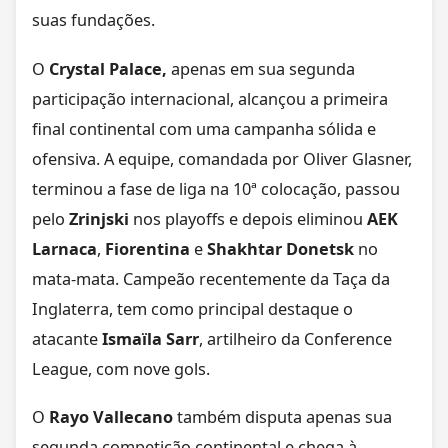
suas fundações.
O
Crystal Palace,
apenas em sua segunda
participação internacional, alcançou a primeira
final continental com uma campanha sólida e
ofensiva. A equipe, comandada por Oliver Glasner,
terminou a fase de liga na 10ª colocação, passou
pelo
Zrinjski
nos playoffs e depois eliminou
AEK
Larnaca
,
Fiorentina
e
Shakhtar Donetsk
no
mata-mata. Campeão recentemente da Taça da
Inglaterra, tem como principal destaque o
atacante
Ismaïla Sarr
, artilheiro da Conference
League, com nove gols.
O
Rayo Vallecano
também disputa apenas sua
segunda competição continental e chega à