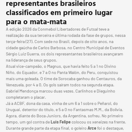
representantes brasileiros
classificados em primeiro lugar
para o mata-mata
A edição 2026 da Conmebol Libertadores de Futsal teve a
realização da sua terceira e última rodada da fase de grupos, nessa
terça-feira (27). Com sede no Brasil, depois de oito anos, na
cidade gaúcha de Carlos Barbosa, no Centro Municipal de Eventos
Sérgio Luiz Guerra, os dois representantes brasileiros avançaram
na liderança de seus grupos.
Atual vice-campeão, o Magnus, que havia feito 5 a 1 no Divino
Niño, do Equador, e 7 a 0 no Panta Walón, do Peru, conquistou
mais uma goleada. O time de Sorocaba ganhou do Centauros, da
Venezuela, por 4 a 0. Os gols saíram todos na segunda etapa.
Gabriel Mendonça marcou duas vezes. Carlinhos e Dieguinho
completaram o placar.
Já a ACBF, dona da casa, vinha de um 6 a 1 sobre o Peñarol, do
Uruguai, detentor do título, e 5 a 0 no Fantasmas M.M., da Bolívia.
Agora, diante do Boca Juniors, da Argentina, sofreu. No primeiro
tempo, um gol contra de
Luis Felipe
colocou os xeneizes na frente.
Durante grande parte da etapa final, o goleiro
Arce
foi o destaque,