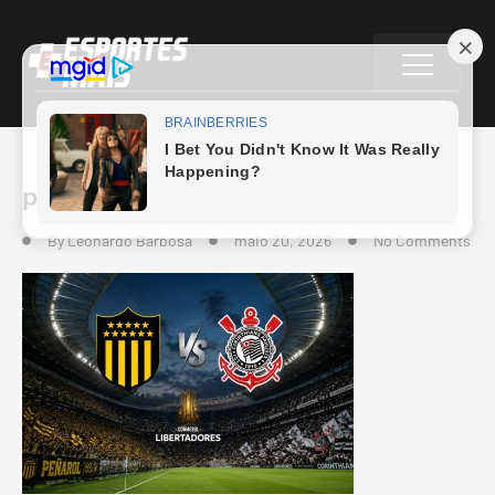
penarol-x-corinthians
By
Leonardo Barbosa
maio 20, 2026
No Comments