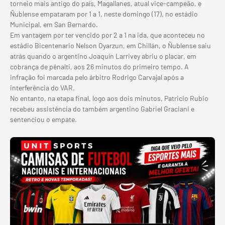
torneio mais antigo do país, Magallanes, atual vice-campeão, e
Ñublense empataram por 1 a 1, neste domingo (17), no estádio
Municipal, em San Bernardo.
Em vantagem por ter vencido por 2 a 1 na ida, que aconteceu no
estádio Bicentenario Nelson Oyarzun, em Chillán, o Ñublense saiu
atrás quando o argentino Joaquín Larrivey abriu o placar, em
cobrança de pênalti, aos 26 minutos do primeiro tempo. A
infração foi marcada pelo árbitro Rodrigo Carvajal após a
interferência do VAR.
No entanto, na etapa final, logo aos dois minutos, Patricio Rubio
recebeu assistência do também argentino Gabriel Graciani e
sentenciou
o empate
.