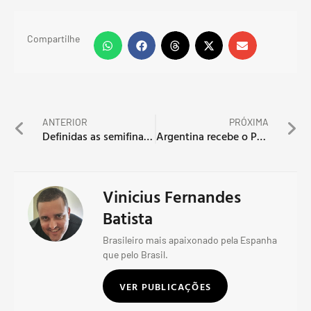
Compartilhe
ANTERIOR
PRÓXIMA
Definidas as semifinais da segundona argentina
Argentina recebe o Peru em La Bombonera
Vinicius Fernandes
Batista
Brasileiro mais apaixonado pela Espanha
que pelo Brasil.
VER PUBLICAÇÕES