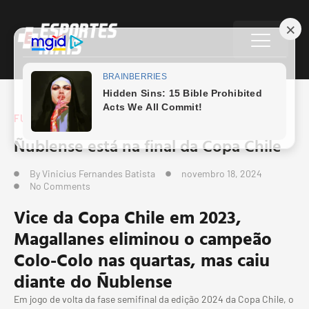
FUTEBOL
,
FUTEBOL SUL-AMERICANO
Ñublense está na final da Copa Chile
By
Vinicius Fernandes Batista
novembro 18, 2024
No Comments
Vice da Copa Chile em 2023,
Magallanes eliminou o campeão
Colo-Colo nas quartas, mas caiu
diante do Ñublense
Em jogo de volta da fase semifinal da edição 2024 da Copa Chile, o