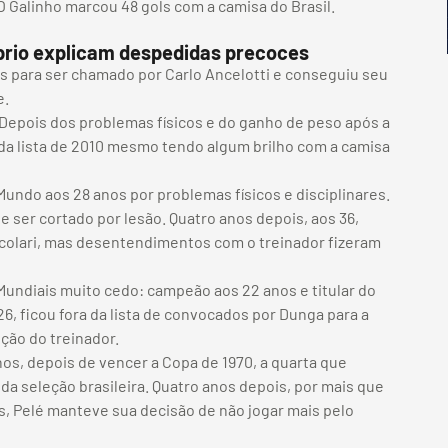
O Galinho marcou 48 gols com a camisa do Brasil.
róprio explicam despedidas precoces
s para ser chamado por Carlo Ancelotti e conseguiu seu
e.
Depois dos problemas físicos e do ganho de peso após a
da lista de 2010 mesmo tendo algum brilho com a camisa
undo aos 28 anos por problemas físicos e disciplinares.
e ser cortado por lesão. Quatro anos depois, aos 36,
 Scolari, mas desentendimentos com o treinador fizeram
Mundiais muito cedo: campeão aos 22 anos e titular do
26, ficou fora da lista de convocados por Dunga para a
ção do treinador.
nos, depois de vencer a Copa de 1970, a quarta que
da seleção brasileira. Quatro anos depois, por mais que
s, Pelé manteve sua decisão de não jogar mais pelo