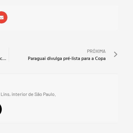
PRÓXIMA
De la Fuente entrega pré-lista para a Copa com várias surpresas
Paraguai divulga pré-lista para a Copa
 Lins, interior de São Paulo.