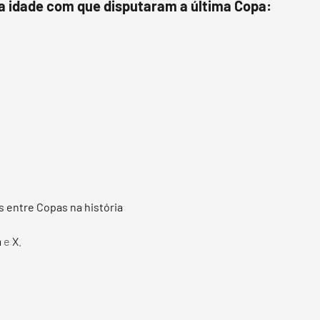
 a idade com que disputaram a última Copa:
s entre Copas na história
m
e
X
.