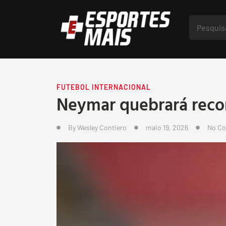
FUTEBOL INTERNACIONAL
Neymar quebrará rec
By
Wesley Contiero
maio 19, 2026
No C