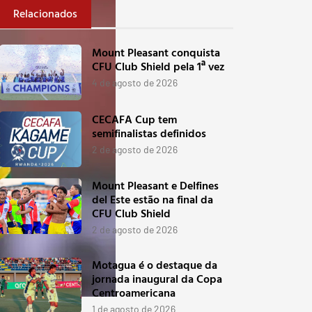
Relacionados
Mount Pleasant conquista
CFU Club Shield pela 1ª vez
4 de agosto de 2026
CECAFA Cup tem
semifinalistas definidos
2 de agosto de 2026
Mount Pleasant e Delfines
del Este estão na final da
CFU Club Shield
2 de agosto de 2026
Motagua é o destaque da
jornada inaugural da Copa
Centroamericana
1 de agosto de 2026