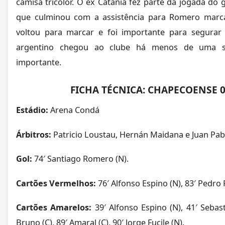
camisa tricolor. O ex Catânia fez parte da jogada do
que culminou com a assistência para Romero marcar
voltou para marcar e foi importante para segura
argentino chegou ao clube há menos de uma 
importante.
FICHA TÉCNICA: CHAPECOENSE 
Estádio:
Arena Condá
Árbitros:
Patricio Loustau, Hernán Maidana e Juan Pablo
Gol:
74′ Santiago Romero (N).
Cartões Vermelhos:
76′ Alfonso Espino (N), 83′ Pedro P
Cartões Amarelos:
39′ Alfonso Espino (N), 41′ Sebast
Bruno (C), 89′ Amaral (C), 90′ Jorge Fucile (N).