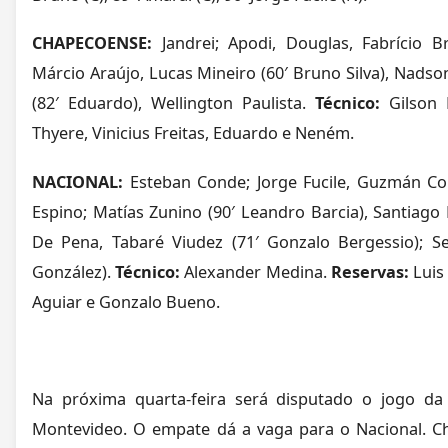
CHAPECOENSE:
Jandrei; Apodi, Douglas, Fabrício 
Márcio Araújo, Lucas Mineiro (60′ Bruno Silva), Nadson
(82′ Eduardo), Wellington Paulista.
Técnico:
Gilson 
Thyere, Vinicius Freitas, Eduardo e Neném.
NACIONAL:
Esteban Conde; Jorge Fucile, Guzmán Cor
Espino; Matías Zunino (90′ Leandro Barcia), Santiago 
De Pena, Tabaré Viudez (71′ Gonzalo Bergessio); Se
González).
Técnico:
Alexander Medina.
Reservas:
Luis
Aguiar e Gonzalo Bueno.
Na próxima quarta-feira será disputado o jogo da
Montevideo. O empate dá a vaga para o Nacional. C