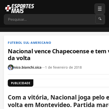
☰
Pesquisar
🔍
FUTEBOL SUL-AMERICANO
Nacional vence Chapecoense e tem
da volta
nico.bianchi.sica
—
1 de fevereiro de 2018
PUBLICIDADE
Com a vitória, Nacional joga pelo
volta em Montevideo. Partida marc