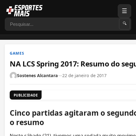
☰
Pesquisar
🔍
GAMES
NA LCS Spring 2017: Resumo do seg
Sostenes Alcantara
—
22 de janeiro de 2017
PUBLICIDADE
Cinco partidas agitaram o segundo
o resumo
Neste sábado (21), tivemos uma rodada muito movimen