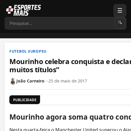
☰
Pesquisar
🔍
FUTEBOL EUROPEU
Mourinho celebra conquista e decla
muitos títulos”
João Carneiro
—
25 de maio de 2017
PUBLICIDADE
Mourinho agora soma quatro conq
Nesta quarta-feira o Manchester United superou o Ajax