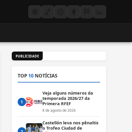
⚽
🏀
🏐
🥊
🏁
👟
PUBLICIDADE
TOP
10
NOTÍCIAS
Veja alguns números da
temporada 2026/27 da
1
Primera RFEF
8 de agosto de 2026
Castellón leva nos pênaltis
o Trofeo Ciudad de
2