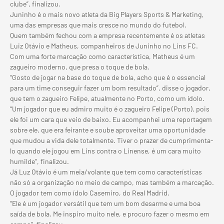
clube”, finalizou.
Juninho é o mais novo atleta da Big Players Sports & Marketing,
uma das empresas que mais cresce no mundo do futebol.
Quem também fechou com a empresa recentemente é os atletas
Luiz Otávio e Matheus, companheiros de Juninho no Lins FC.
Com uma forte marcação como característica, Matheus é um
zagueiro moderno, que presa o toque de bola.
“Gosto de jogar na base do toque de bola, acho que é o essencial
para um time conseguir fazer um bom resultado”, disse o jogador,
que tem o zagueiro Felipe, atualmente no Porto, como um ídolo.
“Um jogador que eu admiro muito é o zagueiro Felipe (Porto), pois
ele foi um cara que veio de baixo. Eu acompanhei uma reportagem
sobre ele, que era feirante e soube aproveitar uma oportunidade
que mudou a vida dele totalmente. Tiver o prazer de cumprimenta-
lo quando ele jogou em Lins contra o Linense, é um cara muito
humilde”, finalizou.
Já Luz Otávio é um meia/volante que tem como características
não só a organização no meio de campo, mas também a marcação.
O jogador tem como ídolo Casemiro, do Real Madrid.
“Ele é um jogador versátil que tem um bom desarme e uma boa
saída de bola. Me inspiro muito nele, e procuro fazer o mesmo em