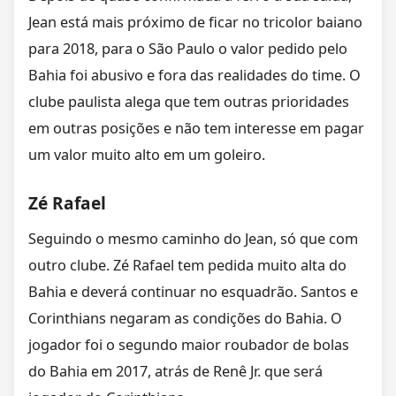
Jean está mais próximo de ficar no tricolor baiano
para 2018, para o São Paulo o valor pedido pelo
Bahia foi abusivo e fora das realidades do time. O
clube paulista alega que tem outras prioridades
em outras posições e não tem interesse em pagar
um valor muito alto em um goleiro.
Zé Rafael
Seguindo o mesmo caminho do Jean, só que com
outro clube. Zé Rafael tem pedida muito alta do
Bahia e deverá continuar no esquadrão. Santos e
Corinthians negaram as condições do Bahia. O
jogador foi o segundo maior roubador de bolas
do Bahia em 2017, atrás de Renê Jr. que será