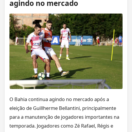
agindo no mercado
O Bahia continua agindo no mercado após a
eleição de Guillherme Bellantini, principalmente
para a manutenção de jogadores importantes na
temporada. Jogadores como Zé Rafael, Régis e