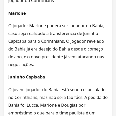
jogador do Corinthians
Marlone
O jogador Marlone poderá ser jogador do Bahia,
caso seja realizado a transferência de Juninho
Capixaba para o Corinthians. O jogador revelado
do Bahia já era desejo do Bahia desde o começo
de ano, e o novo presidente já vem atacando nas
negociações.
Juninho Capixaba
O jovem jogador do Bahia está sendo especulado
no Corinthians, mas não será tão fácil. A pedida do
Bahia foi Lucca, Marlone e Douglas por
empréstimo o que para o time paulista é um