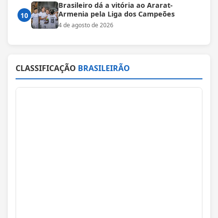
Brasileiro dá a vitória ao Ararat-
Armenia pela Liga dos Campeões
10
4 de agosto de 2026
CLASSIFICAÇÃO
BRASILEIRÃO