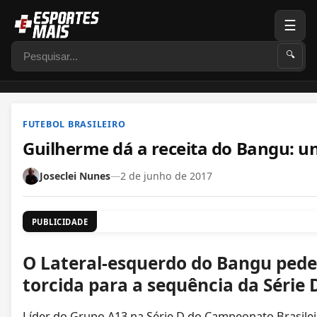
☰
Pesquisar
🔍
FUTEBOL BRASILEIRO
Guilherme dá a receita do Bangu: uni
Joseclei Nunes
—
2 de junho de 2017
PUBLICIDADE
O Lateral-esquerdo do Bangu pede
torcida para a sequência da Série 
Líder do Grupo A13 na Série D do Campeonato Brasile