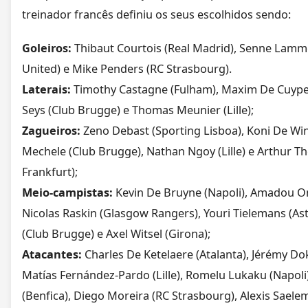
treinador francês definiu os seus escolhidos sendo:
Goleiros:
Thibaut Courtois (Real Madrid), Senne Lam
United) e Mike Penders (RC Strasbourg).
Laterais:
Timothy Castagne (Fulham), Maxim De Cuyper
Seys (Club Brugge) e Thomas Meunier (Lille);
Zagueiros:
Zeno Debast (Sporting Lisboa), Koni De Win
Mechele (Club Brugge), Nathan Ngoy (Lille) e Arthur Th
Frankfurt);
Meio-campistas:
Kevin De Bruyne (Napoli), Amadou Ona
Nicolas Raskin (Glasgow Rangers), Youri Tielemans (As
(Club Brugge) e Axel Witsel (Girona);
Atacantes:
Charles De Ketelaere (Atalanta), Jérémy Do
Matías Fernández-Pardo (Lille), Romelu Lukaku (Napoli
(Benfica), Diego Moreira (RC Strasbourg), Alexis Saele