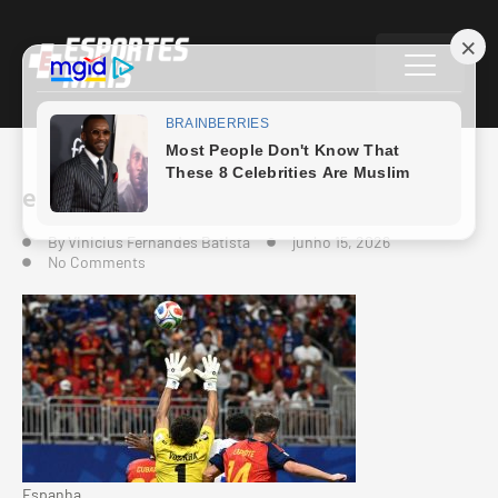
espanha-cabo-verde-e1781546019659
By
Vinicius Fernandes Batista
junho 15, 2026
No Comments
Espanha