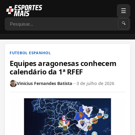
☰
Pesquisar
🔍
FUTEBOL ESPANHOL
Equipes aragonesas conhecem
calendário da 1ª RFEF
Vinicius Fernandes Batista
—
3 de julho de 2026