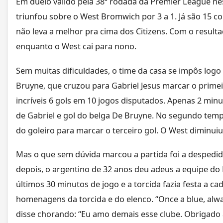
Em duelo válido pela 38ª rodada da Premier League nes
triunfou sobre o West Bromwich por 3 a 1. Já são 15 
não leva a melhor pra cima dos Citizens. Com o resulta
enquanto o West cai para nono.
Sem muitas dificuldades, o time da casa se impôs log
Bruyne, que cruzou para Gabriel Jesus marcar o primei
incríveis 6 gols em 10 jogos disputados. Apenas 2 minut
de Gabriel e gol do belga De Bruyne. No segundo temp
do goleiro para marcar o terceiro gol. O West diminui
Mas o que sem dúvida marcou a partida foi a despedida 
depois, o argentino de 32 anos deu adeus a equipe do
últimos 30 minutos de jogo e a torcida fazia festa a ca
homenagens da torcida e do elenco. “Once a blue, alway
disse chorando: “Eu amo demais esse clube. Obrigado 