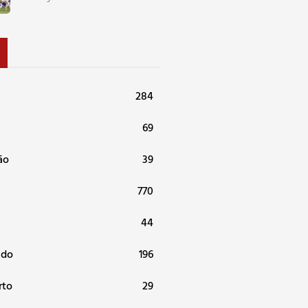
284
69
ão
39
770
44
ndo
196
rto
29