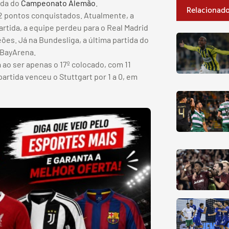
dada do
Campeonato Alemão
.
Relacionad
2 pontos conquistados. Atualmente, a
artida, a equipe perdeu para o Real Madrid
ões. Já na Bundesliga, a última partida do
 BayArena.
ao ser apenas o 17º colocado, com 11
artida venceu o Stuttgart por 1 a 0, em