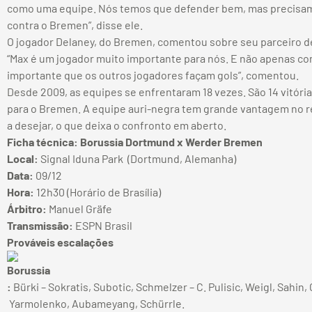
como uma equipe. Nós temos que defender bem, mas precisam
contra o Bremen”, disse ele.
O jogador Delaney, do Bremen, comentou sobre seu parceiro d
“Max é um jogador muito importante para nós. E não apenas com
importante que os outros jogadores façam gols”, comentou.
Desde 2009, as equipes se enfrentaram 18 vezes. São 14 vitória
para o Bremen. A equipe auri-negra tem grande vantagem no r
a desejar, o que deixa o confronto em aberto.
Ficha técnica: Borussia Dortmund x Werder Bremen
Local:
Signal Iduna Park (Dortmund, Alemanha)
Data:
09/12
Hora:
12h30 (Horário de Brasília)
Árbitro:
Manuel Gräfe
Transmissão:
ESPN Brasil
Prováveis escalações
:
Bürki – Sokratis, Subotic, Schmelzer – C. Pulisic, Weigl, Sahin,
Yarmolenko, Aubameyang, Schürrle.