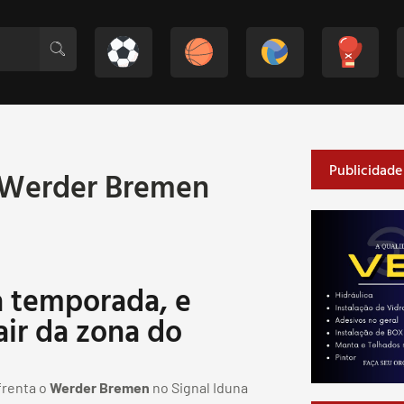
Publicidade
 Werder Bremen
a temporada, e
air da zona do
renta o
Werder Bremen
no Signal Iduna