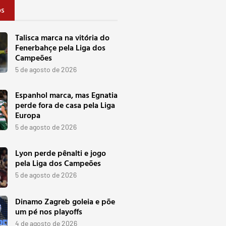
os
Talisca marca na vitória do
Fenerbahçe pela Liga dos
Campeões
5 de agosto de 2026
Espanhol marca, mas Egnatia
perde fora de casa pela Liga
Europa
5 de agosto de 2026
Lyon perde pênalti e jogo
pela Liga dos Campeões
5 de agosto de 2026
Dinamo Zagreb goleia e põe
um pé nos playoffs
4 de agosto de 2026