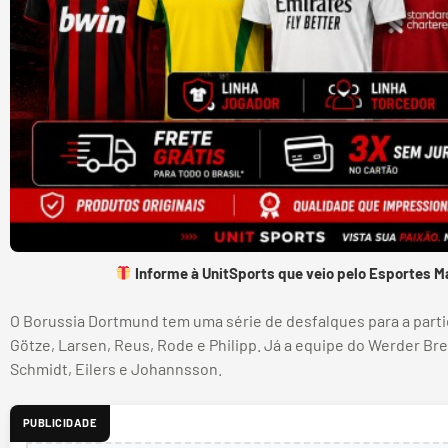
Informe à UnitSports que veio pelo Esportes M
O Borussia Dortmund tem uma série de desfalques para a partid
Götze, Larsen, Reus, Rode e Philipp. Já a equipe do Werder B
Schmidt, Eilers e Johannsson.
PUBLICIDADE