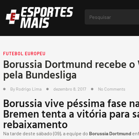
FUTEBOL EUROPEU
Borussia Dortmund recebe o
pela Bundesliga
By
Rodrigo Lima
dezembro 8, 2017
No Comments
Borussia vive péssima fase n
Bremen tenta a vitória para s
rebaixamento
Na tarde deste sábado (09), a equipe do
Borussia Dortmund
enf