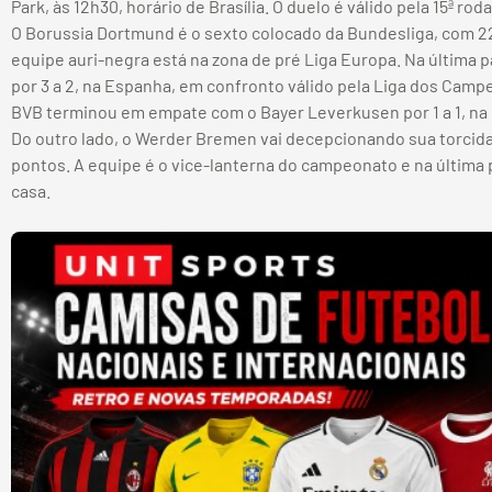
Park, às 12h30, horário de Brasília. O duelo é válido pela 15ª ro
O Borussia Dortmund é o sexto colocado da Bundesliga, com 2
equipe auri-negra está na zona de pré Liga Europa. Na última p
por 3 a 2, na Espanha, em confronto válido pela Liga dos Campe
BVB terminou em empate com o Bayer Leverkusen por 1 a 1, na
Do outro lado, o Werder Bremen vai decepcionando sua torcida 
pontos. A equipe é o vice-lanterna do campeonato e na última p
casa.