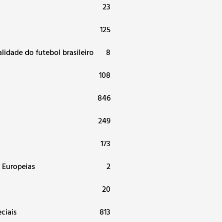
a
23
125
alidade do futebol brasileiro
8
108
846
249
173
 Europeias
2
20
ciais
813