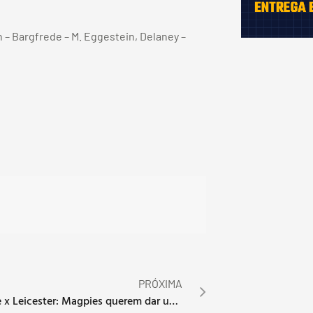
n – Bargfrede – M. Eggestein, Delaney –
PRÓXIMA
Newcastle x Leicester: Magpies querem dar um fim à série de jogos sem vencer