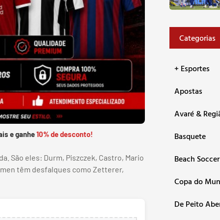
Categorias
+ Esportes
Apostas
Avaré & Regi
ais e ganhe
10% de desconto!
Basquete
a. São eles: Durm, Piszczek, Castro, Mario
Beach Soccer
remen têm desfalques como Zetterer,
Copa do Mu
De Peito Abe