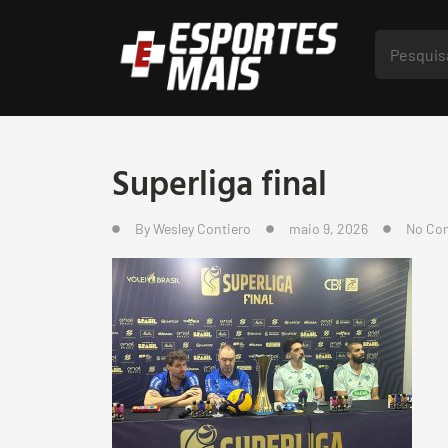
Superliga final
By
Wesley Contiero
maio 9, 2026
No Co