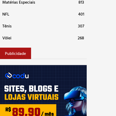
Matérias Especiais
813
NFL
401
Tênis
307
Vôlei
268
Publicidade