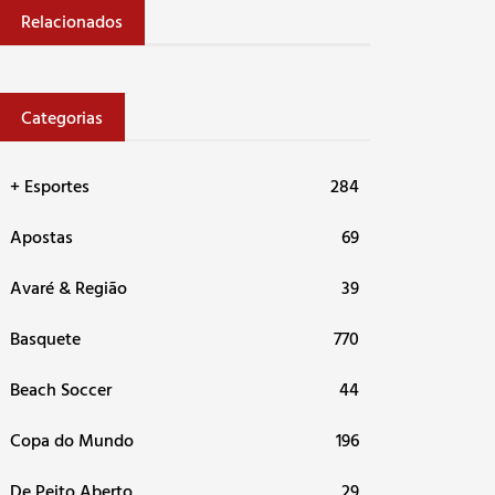
Relacionados
Categorias
+ Esportes
284
Apostas
69
Avaré & Região
39
Basquete
770
Beach Soccer
44
Copa do Mundo
196
De Peito Aberto
29