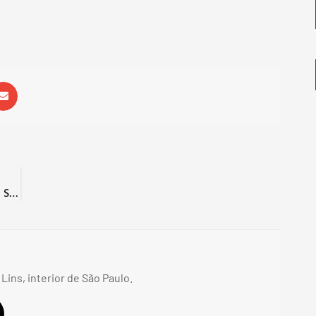
Cruzeiro e Vôlei Renata disputam a final da Superliga Masculina
 Lins, interior de São Paulo.