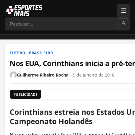
☰
Pesquisar
🔍
FUTEBOL BRASILEIRO
Nos EUA, Corinthians inicia a pré-t
Guilherme Ribeiro Rocha
—
9 de janeiro de 2018
PUBLICIDADE
Corinthians estreia nos Estados Un
Campeonato Holandês
Na noite desta quarta-feira (10), a equipe do Corinthia