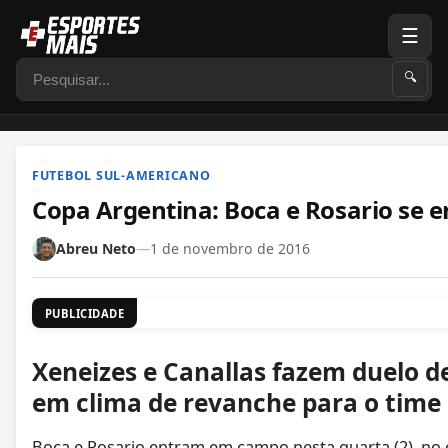
☰
Pesquisar
🔍
FUTEBOL SUL-AMERICANO
Copa Argentina: Boca e Rosario se 
Abreu Neto
—
1 de novembro de 2016
PUBLICIDADE
Xeneizes e Canallas fazem duelo d
em clima de revanche para o time 
Boca e Rosario entram em campo nesta quarta (2), no