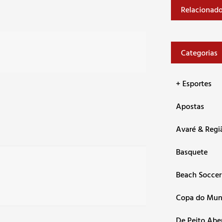
Relacionad
Categorias
+ Esportes
Apostas
Avaré & Regi
Basquete
Beach Soccer
Copa do Mu
De Peito Abe