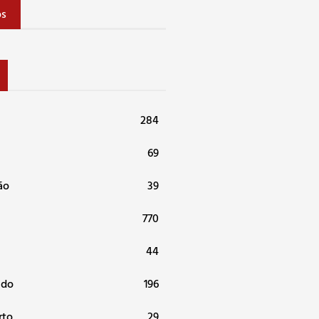
os
284
69
ão
39
770
44
ndo
196
rto
29