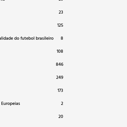
a
23
125
alidade do futebol brasileiro
8
108
846
249
173
 Europeias
2
20