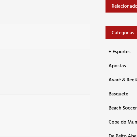
Relacionad
Categorias
+ Esportes
Apostas
Avaré & Regi
Basquete
Beach Soccer
Copa do Mu
De Peito Abe