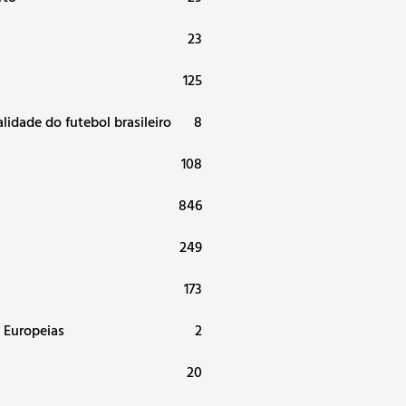
a
23
125
alidade do futebol brasileiro
8
108
846
249
173
 Europeias
2
20