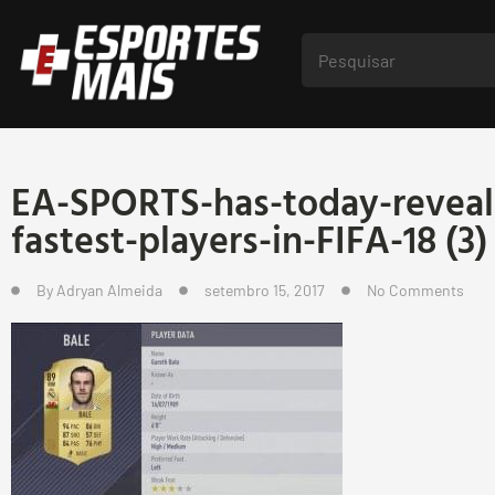
EA-SPORTS-has-today-reveal
fastest-players-in-FIFA-18 (3)
By
Adryan Almeida
setembro 15, 2017
No Comments