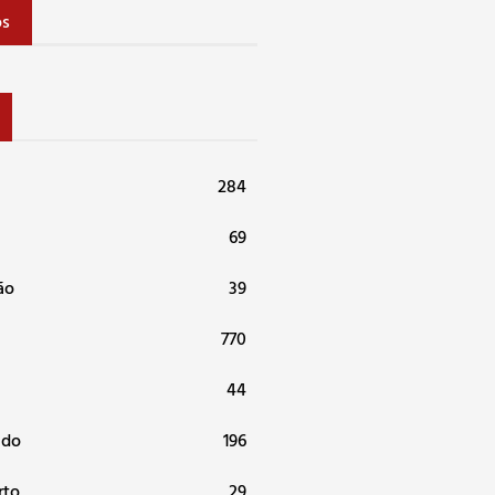
os
284
69
ão
39
770
44
ndo
196
rto
29