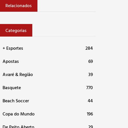
Relacionados
Categorias
+ Esportes
284
Apostas
69
Avaré & Região
39
Basquete
770
Beach Soccer
44
Copa do Mundo
196
De Peito Aberto
29