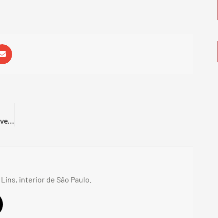
Com emoção até o último segundo, Bauru vence o São José no Panela de Pressão
 Lins, interior de São Paulo.