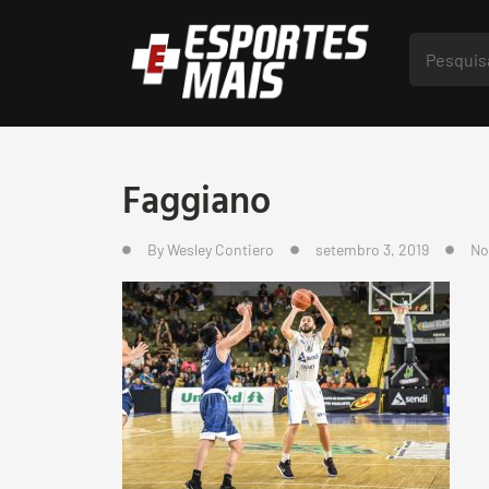
Faggiano
By
Wesley Contiero
setembro 3, 2019
No