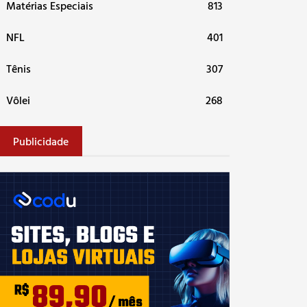
Matérias Especiais
813
NFL
401
Tênis
307
Vôlei
268
Publicidade