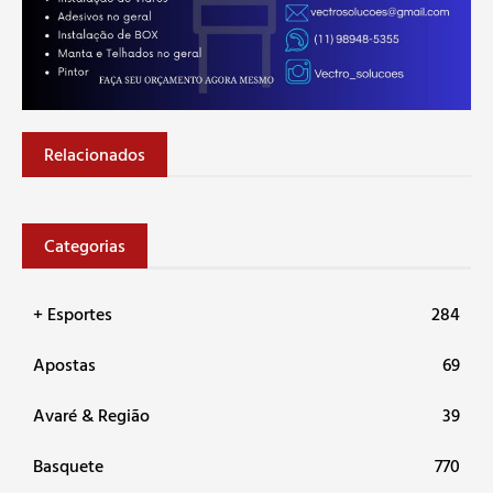
Relacionados
Categorias
+ Esportes
284
Apostas
69
Avaré & Região
39
Basquete
770