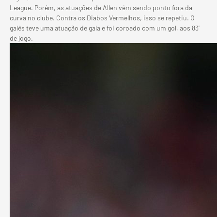
League. Porém, as atuações de Allen vêm sendo ponto fora da
curva no clube. Contra os Diabos Vermelhos, isso se repetiu. O
galês teve uma atuação de gala e foi coroado com um gol, aos 83′
de jogo.