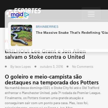
FUTEBOL EUROPEU
BRILHOU! Lee Grant e Jon Allen
salvam o Stoke contra o United
By
Iaco Lopes
outubro 3, 2016
No Comments
O goleiro e meio-campista são
destaques na temporada dos Potters
Na manhã desse domingo (02), o Stoke City foi até o Old Trafford
enfrentar o Manchester United, pela 7ª rodada da Premier League.
Finalmente, os Potters tiveram uma grande atuação e
conseguiram sair com um ponto para casa. Mas, isso foi,
principalmente, graças a Lee Grant e Jon Allen.