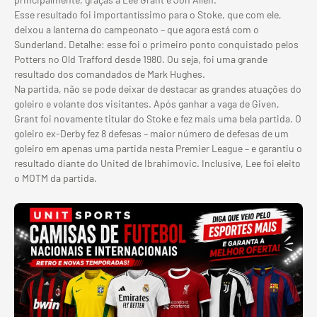
Esse resultado foi importantíssimo para o Stoke, que com ele,
deixou a lanterna do campeonato – que agora está com o
Sunderland. Detalhe: esse foi o primeiro ponto conquistado pelos
Potters no
Old Trafford
desde 1980. Ou seja, foi uma grande
resultado dos comandados de Mark Hughes.
Na partida, não se pode deixar de destacar as grandes atuações do
goleiro e volante dos visitantes. Após ganhar a vaga de Given,
Grant foi novamente titular do Stoke e fez mais uma bela partida. O
goleiro ex-Derby fez 8 defesas – maior número de defesas de um
goleiro em apenas uma partida nesta Premier League – e garantiu o
resultado diante do United de Ibrahimovic. Inclusive, Lee foi eleito
o MOTM da partida.