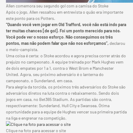
Allen comemora seu segundo gol com a camisa do Stoke
Após o jogo, Allen ressaltou em entrevista o quão era importante
este ponto para os Potters.
“Quando você vem jogar em Old Trafford, você não está indo para
ter muitas chances [de gol]. Foi um ponto merecido para nós.
Você pode ver o nosso esforço. Não conseguimos os três
pontos, mas não podem falar que não nos esforçamos”,
declarou
o meio-campista.
Uma coisa é certa: o Stoke acordou e agora precisa correr atrás do
prejuízo no campeonato. A equipe treinada por Mark Hughes vem
de dois empates por 1 a 1, contra o West Brom e Manchester
United. Agora, seu próximo adversário é o lanterna do
campeonato, o Sunderland, em casa.
Para alegria da torcida, os próximos três adversários do Stoke são
adversários diretos na luta contra o rebaixamento. Sendo dois
jogos em casa, no Bet365 Stadium. As partidas são contra,
respectivamente: Sunderland, Hull City e Swansea. Ótima
oportunidade para a equipe de Hughes vencer sua primeira partida
na liga e engrenar na competição.
Clique na foto para acessar o site