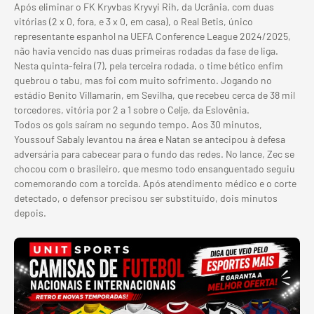
Após eliminar o FK Kryvbas Kryvyi Rih, da Ucrânia, com duas
vitórias (2 x 0, fora, e 3 x 0, em casa), o Real Betis, único
representante espanhol na UEFA Conference League 2024/2025,
não havia vencido nas duas primeiras rodadas da fase de liga.
Nesta quinta-feira (7), pela terceira rodada, o time bético enfim
quebrou o tabu, mas foi com muito sofrimento. Jogando no
estádio Benito Villamarín, em Sevilha, que recebeu cerca de 38 mil
torcedores, vitória por 2 a 1 sobre o Celje, da Eslovênia.
Todos os gols saíram no segundo tempo. Aos 30 minutos,
Youssouf Sabaly levantou na área e Natan se antecipou à defesa
adversária para cabecear para o fundo das redes. No lance, Zec se
chocou com o brasileiro, que mesmo todo ensanguentado seguiu
comemorando com a torcida. Após atendimento médico e o corte
detectado, o defensor precisou ser substituído, dois minutos
depois.