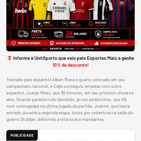
Informe à UnitSports que veio pelo Esportes Mais e ganhe
10% de desconto!
Treinado pelo espanhol Albert Riera e quarto colocado em seu
campeonato nacional, o Celje conseguiu empatar com outro
espanhol, Juanjo Nieto, aos 36 minutos, em seu primeiro chute no
alvo. Quando parecia tudo decidido, já nos acréscimos, aos 49,
num contragolpe na última jogada da partida, Juanmi, que havia
entrado durante a segunda etapa, tocou por cobertura na saída do
goleiro Stubljar, definindo a vitória dos mandantes.
PUBLICIDADE