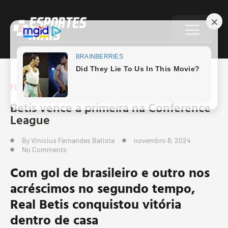
FUTEBOL
,
FUTEBOL EUROPEU
Betis vence a primeira na Conference
League
By
Vinicius Fernandes Batista
novembro 8, 2024
No Comments
Com gol de brasileiro e outro nos
acréscimos no segundo tempo,
Real Betis conquistou vitória
dentro de casa