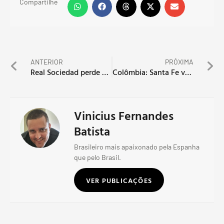
Compartilhe
ANTERIOR
PRÓXIMA
Real Sociedad perde e se complica na Liga Europa
Colômbia: Santa Fe vence e assume liderança
Vinicius Fernandes
Batista
Brasileiro mais apaixonado pela Espanha
que pelo Brasil.
VER PUBLICAÇÕES