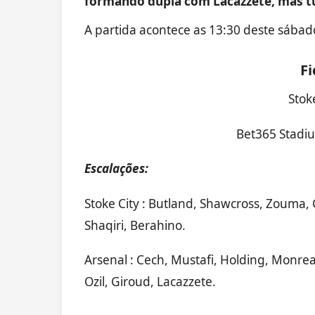
formando dupla com Lacazzete, mas t
A partida acontece as 13:30 deste sábad
Fi
Stok
Bet365 Stadiu
Escalações:
Stoke City : Butland, Shawcross, Zouma, C
Shaqiri, Berahino.
Arsenal : Cech, Mustafi, Holding, Monre
Ozil, Giroud, Lacazzete.