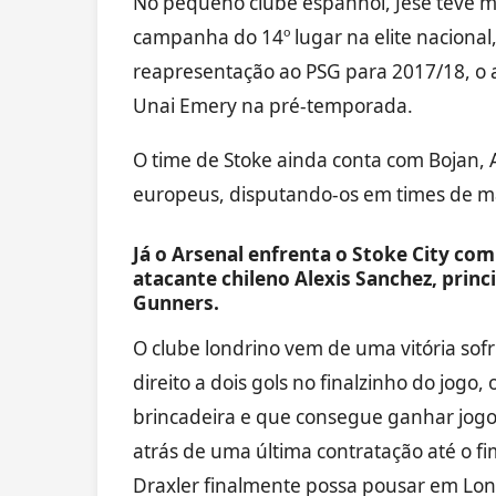
No pequeno clube espanhol, Jesé teve mai
campanha do 14º lugar na elite nacional,
reapresentação ao PSG para 2017/18, o a
Unai Emery na pré-temporada.
O time de Stoke ainda conta com Bojan, 
europeus, disputando-os em times de mai
Já o Arsenal enfrenta o Stoke City com
atacante chileno Alexis Sanchez, pri
Gunners.
O clube londrino vem de uma vitória sofr
direito a dois gols no finalzinho do jogo
brincadeira e que consegue ganhar jogos
atrás de uma última contratação até o fi
Draxler finalmente possa pousar em Lon