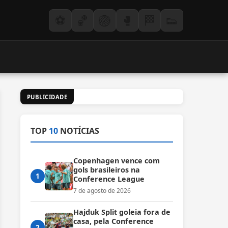
⚽
🏀
🏐
🥊
🏁
👟
PUBLICIDADE
TOP
10
NOTÍCIAS
Copenhagen vence com
gols brasileiros na
1
Conference League
7 de agosto de 2026
Hajduk Split goleia fora de
casa, pela Conference
2