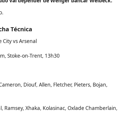
udo vai depender de Wenger bancar Welbeck.
o.
cha Técnica
e City vs Arsenal
m, Stoke-on-Trent, 13h30
ameron, Diouf, Allen, Fletcher, Pieters, Bojan,
al, Ramsey, Xhaka, Kolasinac, Oxlade Chamberlain,