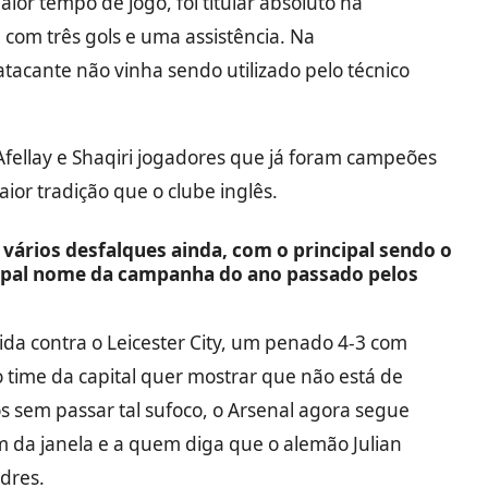
or tempo de jogo, foi titular absoluto na
 com três gols e uma assistência. Na
tacante não vinha sendo utilizado pelo técnico
Afellay e Shaqiri jogadores que já foram campeões
or tradição que o clube inglês.
 vários desfalques ainda, com o principal sendo o
ncipal nome da campanha do ano passado pelos
ida contra o Leicester City, um penado 4-3 com
, o time da capital quer mostrar que não está de
 sem passar tal sufoco, o Arsenal agora segue
m da janela e a quem diga que o alemão Julian
dres.