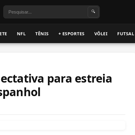
Pesquisar
🔍
ETE
NFL
TÊNIS
+ ESPORTES
VÔLEI
FUTSAL
pectativa para estreia
spanhol