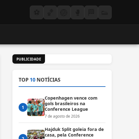
⚽
🏀
🏐
🥊
🏁
👟
PUBLICIDADE
TOP
10
NOTÍCIAS
Copenhagen vence com
gols brasileiros na
1
Conference League
7 de agosto de 2026
Hajduk Split goleia fora de
casa, pela Conference
2