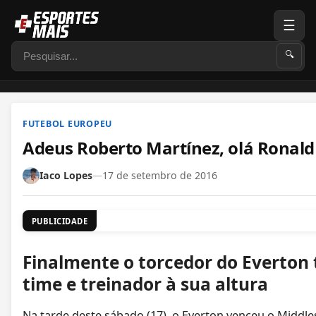
☰
Pesquisar
🔍
FUTEBOL EUROPEU
Adeus Roberto Martínez, olá Ronal
Iaco Lopes
—
17 de setembro de 2016
PUBLICIDADE
Finalmente o torcedor do Everton
time e treinador à sua altura
Na tarde deste sábado (17), o Everton venceu o Middl