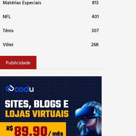
Matérias Especiais
813
NFL
401
Tênis
307
Vôlei
268
Publicidade