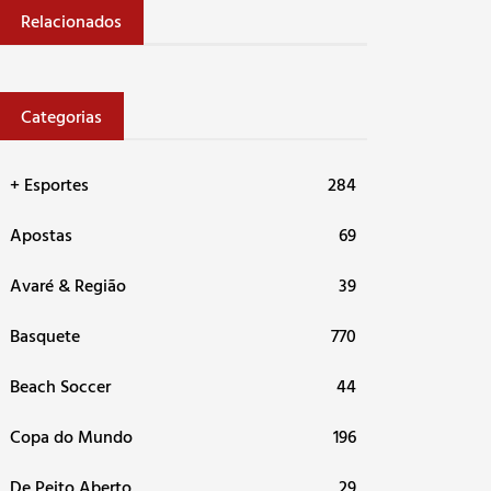
Relacionados
Categorias
+ Esportes
284
Apostas
69
Avaré & Região
39
Basquete
770
Beach Soccer
44
Copa do Mundo
196
De Peito Aberto
29