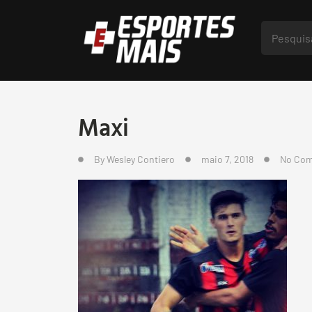
Maxi
By
Wesley Contiero
maio 7, 2018
No Co