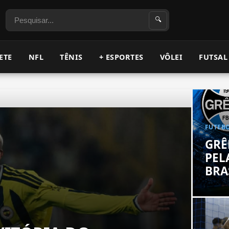
Pesquisar
🔍
ETE
NFL
TÊNIS
+ ESPORTES
VÔLEI
FUTSAL
FUTEBO
GRÊ
PEL
BRA