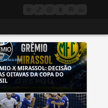
⚽
🏀
🏐
🥊
🏁
👟
L BRASILEIRO
MIO X MIRASSOL: DECISÃO
AS OITAVAS DA COPA DO
SIL