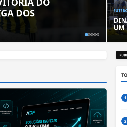
VITÓRIA DO
IGA DOS
FUTEB
DIN
UM 
PUB
T
1
2