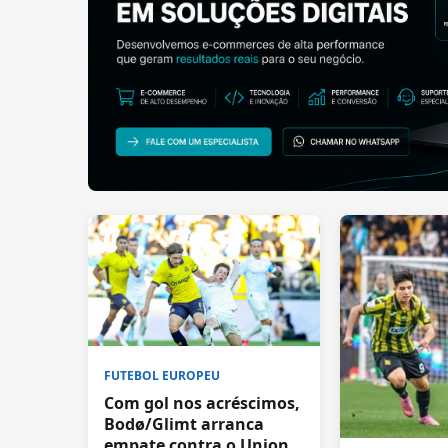
FUTEBOL EUROPEU
Com gol nos acréscimos,
Bodø/Glimt arranca
empate contra o Union