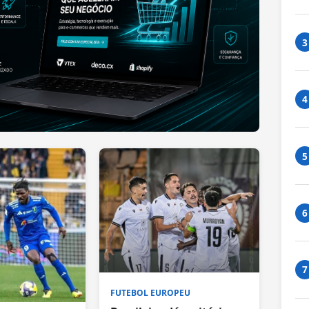
3
4
5
6
7
FUTEBOL EUROPEU