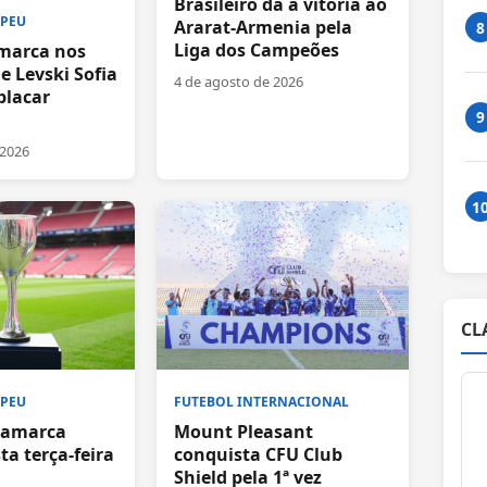
Brasileiro dá a vitória ao
OPEU
Ararat-Armenia pela
8
Liga dos Campeões
marca nos
e Levski Sofia
4 de agosto de 2026
placar
9
 2026
1
CL
FUTEBOL INTERNACIONAL
OPEU
Mount Pleasant
namarca
conquista CFU Club
a terça-feira
Shield pela 1ª vez