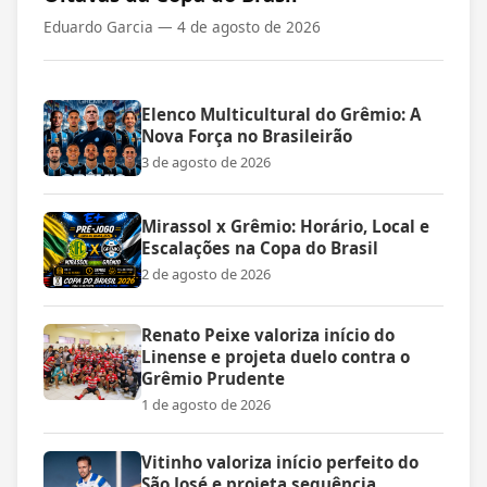
Eduardo Garcia —
4 de agosto de 2026
Elenco Multicultural do Grêmio: A
Nova Força no Brasileirão
3 de agosto de 2026
Mirassol x Grêmio: Horário, Local e
Escalações na Copa do Brasil
2 de agosto de 2026
Renato Peixe valoriza início do
Linense e projeta duelo contra o
Grêmio Prudente
1 de agosto de 2026
Vitinho valoriza início perfeito do
São José e projeta sequência