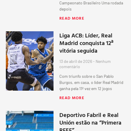
Campeonato Brasileiro Uma rodada
depois
READ MORE
Liga ACB: Líder, Real
Madrid conquista 12ª
vitória seguida
13 de abril de 2026
Nenhum
comentário
Com triunfo sobre o San Pablo
Burgos, em casa, o líder Real Madrid
ganha pela 11ª vez em 12 jogos
READ MORE
Deportivo Fabril e Real
Unión estão na “Primera
RFEF”