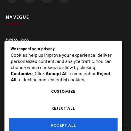
NAVEGUE
Fale conosco
Quem Somos
We respect your privacy
Cookies help us improve your experience, deliver
Matérias Especiais
personalized content, and analyze traffic. You can
choose which cookies to allow by clicking
Customize
. Click
Accept All
to consent or
Reject
SERVIÇOS
All
to decline non-essential cookies.
CUSTOMIZE
E+ Assessoria e Comunicação
REJECT ALL
ACCEPT ALL