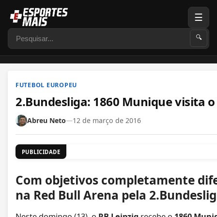
☰
Pesquisar
🔍
FUTEBOL EUROPEU
2.Bundesliga: 1860 Munique visita o 
Abreu Neto
—
12 de março de 2016
PUBLICIDADE
Com objetivos completamente dife
na Red Bull Arena pela 2.Bundesli
Neste domingo (13), o
RB Leipzig
recebe o
1860 Muni