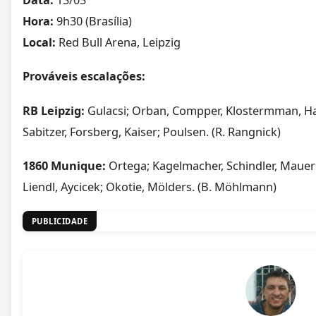
Data:
13/03
Hora:
9h30 (Brasília)
Local:
Red Bull Arena, Leipzig
Prováveis escalações:
RB Leipzig:
Gulacsi; Orban, Compper, Klostermman, H
Sabitzer, Forsberg, Kaiser; Poulsen. (R. Rangnick)
1860 Munique:
Ortega; Kagelmacher, Schindler, Mauers
Liendl, Aycicek; Okotie, Mölders. (B. Möhlmann)
PUBLICIDADE