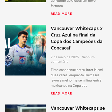
do Mundo de Clubes em novo
formato
READ MORE
Vancouver Whitecaps x
Cruz Azul na final da
Copa dos Campeões da
Concacaf
2 de maio de 2025
Nenhum
comentário
Time canadense bateu Inter Miami
duas vezes, enquanto Cruz Azul
levou a melhor na semifinal entre
mexicanos na Copa dos
READ MORE
Vancouver Whitecaps se