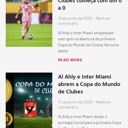
a 0
15 de junho de 2025
Nenhum
comentário
Al Ahly e Inter Miami empataram
sem gols na abertura da primeira
Copa do Mundo de Clubes Na noite
deste
READ MORE
Al Ahly e Inter Miami
abrem a Copa do Mundo
de Clubes
14 de junho de 2025
Nenhum
comentário
Al Ahly e Inter Miami darão o
pontapé inicial para a primeira Copa