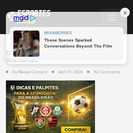
Dicas e palpites para a 11ª rodada do
Brasileirão
By
Wesley Contiero
abril 10, 2026
No Comments